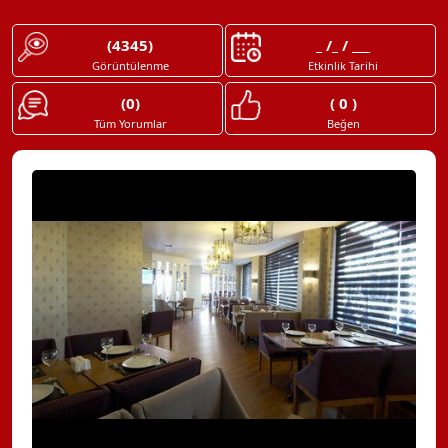
(4345)
_ /_ / ___
Görüntülenme
Etkinlik Tarihi
(0)
( 0 )
Tüm Yorumlar
Beğen