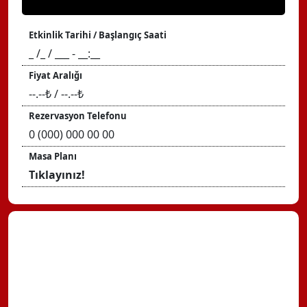
Etkinlik Tarihi / Başlangıç Saati
_ /_ / ___ - __:__
Fiyat Aralığı
--.--₺ / --.--₺
Rezervasyon Telefonu
0 (000) 000 00 00
Masa Planı
Tıklayınız!