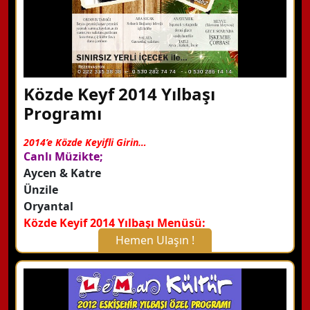
Közde Keyf 2014 Yılbaşı
Programı
2014’e Közde Keyifli Girin…
Canlı Müzikte;
Aycen & Katre
Ünzile
Oryantal
Közde Keyif 2014 Yılbaşı Menüsü:
Hemen Ulaşın !
X Kapat
WhatsApp ile Bilgi Alın