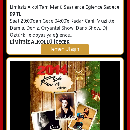
Limitsiz Alkol Tam Menü Saatlerce Eğlence Sadece
99 TL
Saat 20:00’dan Gece 04:00’e Kadar Canlı Müzikte
Damla, Deniz, Oryantal Show, Dans Show, Dj
Öztürk ile doyasıya eğlence…
LİMİTSİZ ALKOLLÜ İÇECEK
Hemen Ulaşın !
X Kapat
WhatsApp ile Bilgi Alın
Hemen Arayın
Detaylı Bilgi Alın