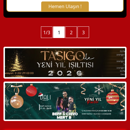
Hemen Ulaşın !
X Kapat
WhatsApp ile Bilgi Alın
1/3
1
2
3
Hemen Arayın
Detaylı Bilgi Alın