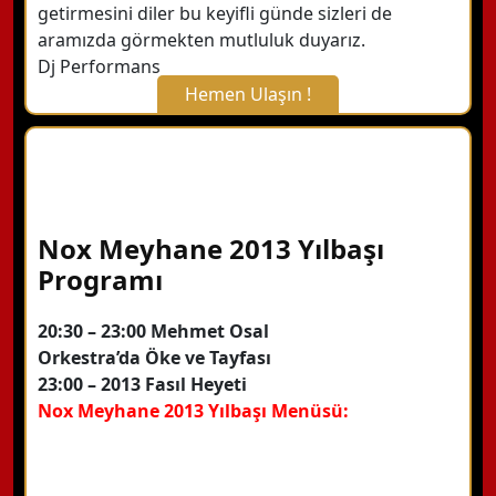
getirmesini diler bu keyifli günde sizleri de
aramızda görmekten mutluluk duyarız.
Dj Performans
Hemen Ulaşın !
X Kapat
WhatsApp ile Bilgi Alın
Nox Meyhane 2013 Yılbaşı
Hemen Arayın
Programı
20:30 – 23:00 Mehmet Osal
Detaylı Bilgi Alın
Orkestra’da Öke ve Tayfası
23:00 – 2013 Fasıl Heyeti
Nox Meyhane 2013 Yılbaşı Menüsü: