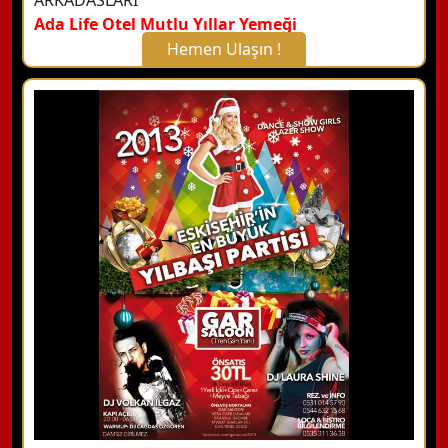
ARKADASLARI
Ada Life Otel Mutlu Yıllar Yemeği
Hemen Ulaşın !
X Kapat
WhatsApp ile Bilgi Alın
Hemen Arayın
Detaylı Bilgi Alın