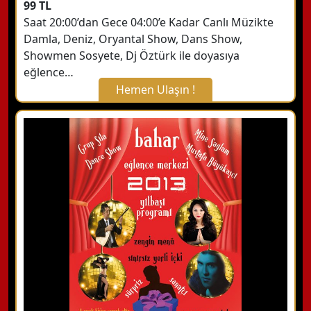
99 TL
Saat 20:00’dan Gece 04:00’e Kadar Canlı Müzikte
Damla, Deniz, Oryantal Show, Dans Show,
Showmen Sosyete, Dj Öztürk ile doyasıya
eğlence…
Hemen Ulaşın !
X Kapat
WhatsApp ile Bilgi Alın
Hemen Arayın
Detaylı Bilgi Alın