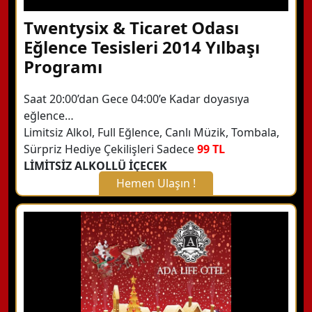
Twentysix & Ticaret Odası
Eğlence Tesisleri 2014 Yılbaşı
Programı
Saat 20:00’dan Gece 04:00’e Kadar doyasıya
eğlence…
Limitsiz Alkol, Full Eğlence, Canlı Müzik, Tombala,
Sürpriz Hediye Çekilişleri Sadece
99 TL
LİMİTSİZ ALKOLLÜ İÇECEK
Hemen Ulaşın !
X Kapat
WhatsApp ile Bilgi Alın
Hemen Arayın