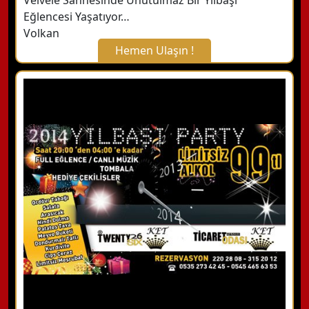
Velvele Sahnesinde Unutulmaz Bir Yılbaşı
Eğlencesi Yaşatıyor…
Volkan
Hemen Ulaşın !
X Kapat
WhatsApp ile Bilgi Alın
Hemen Arayın
Detaylı Bilgi Alın