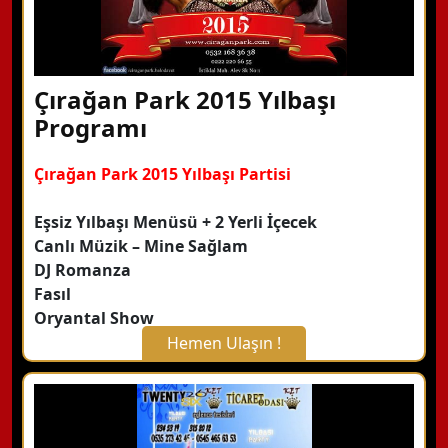
Çırağan Park 2015 Yılbaşı
Programı
Çırağan Park 2015 Yılbaşı Partisi
Eşsiz Yılbaşı Menüsü + 2 Yerli İçecek
Canlı Müzik – Mine Sağlam
DJ Romanza
Fasıl
Oryantal Show
Hemen Ulaşın !
X Kapat
WhatsApp ile Bilgi Alın