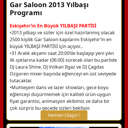
Gar Saloon 2013 Yılbaşı
Programı
Eskişehir’in En Büyük YILBAŞI PARTİSİ
•2013 yılbaşı ve sizler için özel hazırlanmış olacak
2500 kişilik Gar Saloon kapılarını Eskişehir’in en
büyük YILBAŞI PARTİSİ için açıyor…
•31 Aralık akşamı saat 20:00’de başlayıp yeni yılın
ilk ışıklarına kadar (06:00) sürecek olan bu partide
DJ Laura Shine, DJ Volkan Ilgaz ve DJ Çagdas
Ozgoren mixer başında eğlenceyi en üst seviyede
tutacaklar.
•Muhteşem dans ve lazer showları, gece boyu
eğlenceyi düşürmemek için kaliteli ürün-uygun
fiyat garantisi, animasyon ekibimiz ve daha bir
çok sürpriz bu gecede sizleri bekliyor.
Hemen Ulaşın !
X Kapat