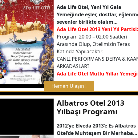
Ada Life Otel, Yeni Yıl Gala
Yemeğinde eşler, dostlar, eğlenm
sevenler birlikte olalım…
Ada Life Otel 2013 Yeni Yıl Partisi
Program 20:00 – 02:00 Saatleri
Arasında Olup, Otelimizin Teras
Katında Yapılacaktır.
CANLI PERFORMANS DERYA & KAAN
ARKADASLARI
Ada Life Otel Mutlu Yıllar Yemeği
Hemen Ulaşın !
X Kapat
Albatros Otel 2013
Yılbaşı Programı
WhatsApp ile Bilgi Alın
2012’ye Elveda 2013’e Es Albatros
Otel’de Muhteşem Bir Merhaba…
Hemen Arayın