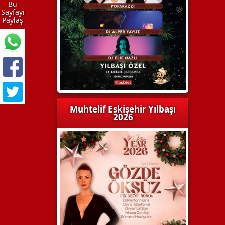
Bu
Sayfayı
Paylaş
Muhtelif Eskişehir Yılbaşı
2026