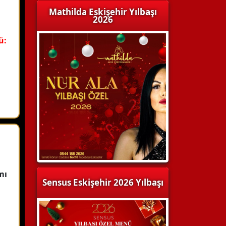
Mathilda Eskişehir Yılbaşı
2026
ü:
mı
Sensus Eskişehir 2026 Yılbaşı
: