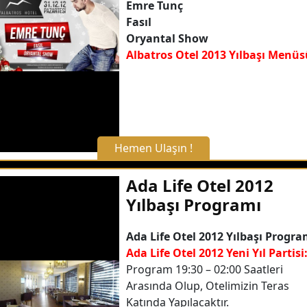
Emre Tunç
Fasıl
Detaylı Bilgi Alın
Oryantal Show
Albatros Otel 2013 Yılbaşı Menüs
Hemen Ulaşın !
X Kapat
Ada Life Otel 2012
Yılbaşı Programı
WhatsApp ile Bilgi Alın
Ada Life Otel 2012 Yılbaşı Progra
Ada Life Otel 2012 Yeni Yıl Partisi
Hemen Arayın
Program 19:30 – 02:00 Saatleri
Arasında Olup, Otelimizin Teras
Detaylı Bilgi Alın
Katında Yapılacaktır.