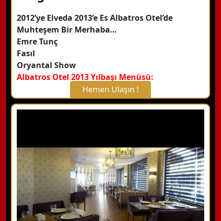
2012’ye Elveda 2013’e Es Albatros Otel’de
Muhteşem Bir Merhaba…
Emre Tunç
Fasıl
Oryantal Show
Albatros Otel 2013 Yılbaşı Menüsü:
Hemen Ulaşın !
X Kapat
WhatsApp ile Bilgi Alın
Hemen Arayın
Detaylı Bilgi Alın