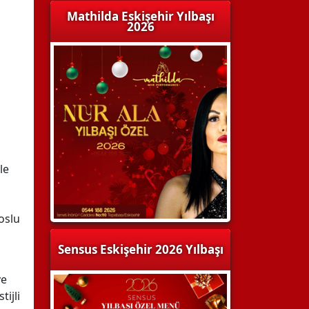
Mathilda Eskişehir Yılbaşı
2026
le
oslu
Sensus Eskişehir 2026 Yılbaşı
ve
tijli