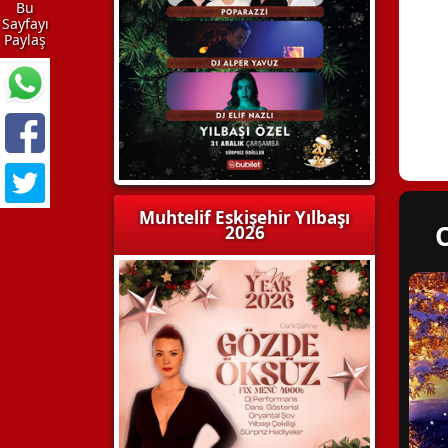
Bu
Sayfayı
Paylaş
Muhtelif Eskişehir Yılbaşı
2026