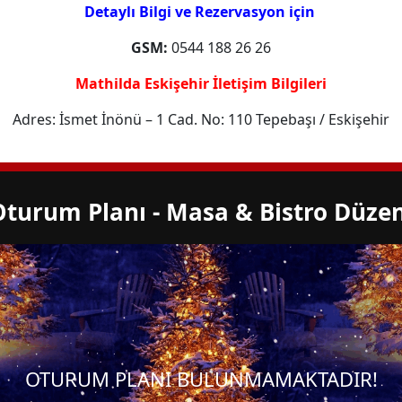
Detaylı Bilgi ve Rezervasyon için
GSM:
0544 188 26 26
Mathilda Eskişehir İletişim Bilgileri
Adres: İsmet İnönü – 1 Cad. No: 110 Tepebaşı / Eskişehir
Oturum Planı - Masa & Bistro Düzen
OTURUM PLANI BULUNMAMAKTADIR!