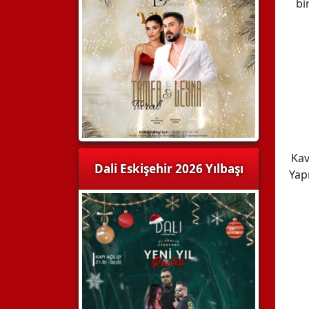
bi
Kav
Dali Eskişehir 2026 Yılbaşı
Yap