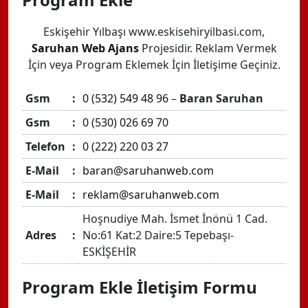
Eskişehir Yılbaşı www.eskisehiryilbasi.com,
Saruhan Web Ajans
Projesidir. Reklam Vermek
İçin veya Program Eklemek İçin İletişime Geçiniz.
Gsm
:
0 (532) 549 48 96
–
Baran Saruhan
Gsm
:
0 (530) 026 69 70
Telefon
:
0 (222) 220 03 27
E-Mail
:
baran@saruhanweb.com
E-Mail
:
reklam@saruhanweb.com
Hoşnudiye Mah. İsmet İnönü 1 Cad.
Adres
:
No:61 Kat:2 Daire:5 Tepebaşı-
ESKİŞEHİR
Program Ekle İletişim Formu