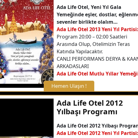
Ada Life Otel, Yeni Yıl Gala
Yemeğinde eşler, dostlar, eğlenm
sevenler birlikte olalım…
Ada Life Otel 2013 Yeni Yıl Partisi
Program 20:00 – 02:00 Saatleri
Arasında Olup, Otelimizin Teras
Katında Yapılacaktır.
CANLI PERFORMANS DERYA & KAAN
ARKADASLARI
Ada Life Otel Mutlu Yıllar Yemeği
Hemen Ulaşın !
X Kapat
Ada Life Otel 2012
Yılbaşı Programı
WhatsApp ile Bilgi Alın
Ada Life Otel 2012 Yılbaşı Progra
Ada Life Otel 2012 Yeni Yıl Partisi
Hemen Arayın