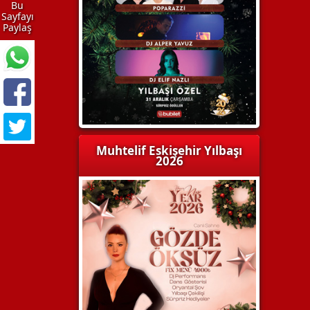
Bu
Sayfayı
Paylaş
Muhtelif Eskişehir Yılbaşı
2026