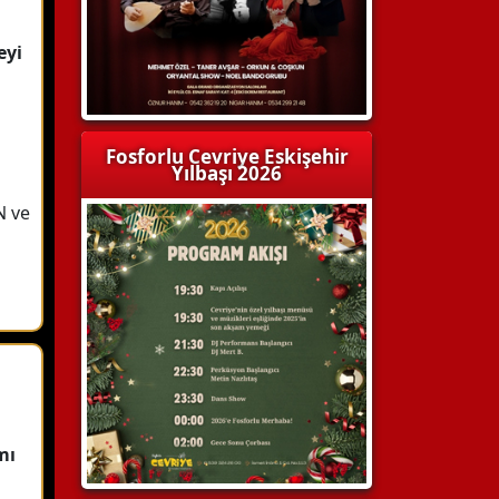
eyi
:
Fosforlu Cevriye Eskişehir
Yılbaşı 2026
 ve
mı
: