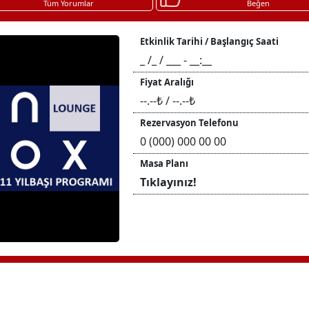
Tüm Yorumlar
Beğen
Etkinlik Tarihi / Başlangıç Saati
_ /_ / ___ - __:__
Fiyat Aralığı
--.--₺ / --.--₺
Rezervasyon Telefonu
0 (000) 000 00 00
Masa Planı
Tıklayınız!