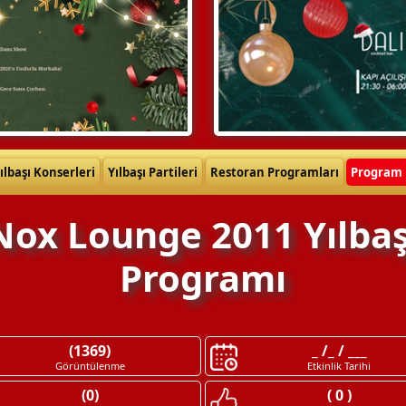
ılbaşı Konserleri
Yılbaşı Partileri
Restoran Programları
Program 
Nox Lounge 2011 Yılbaş
Programı
(1369)
_ /_ / ___
Görüntülenme
Etkinlik Tarihi
(0)
( 0 )