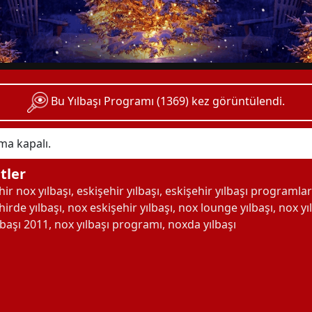
Bu Yılbaşı Programı (1369) kez görüntülendi.
ma kapalı.
tler
hir nox yılbaşı
,
eskişehir yılbaşı
,
eskişehir yılbaşı programlar
hirde yılbaşı
,
nox eskişehir yılbaşı
,
nox lounge yılbaşı
,
nox yı
lbaşı 2011
,
nox yılbaşı programı
,
noxda yılbaşı