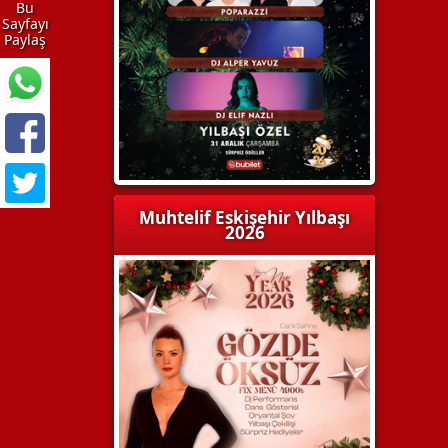
Bu
Sayfayı
Paylaş
Muhtelif Eskişehir Yılbaşı
2026