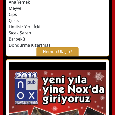
Ana Yemek
Meyve
Cips
Çerez
Limitsiz Yerli İçki
Sıcak Şarap
Barbekü
Dondurma Kızartması
Hemen Ulaşın !
X Kapat
WhatsApp ile Bilgi Alın
Hemen Arayın
Detaylı Bilgi Alın