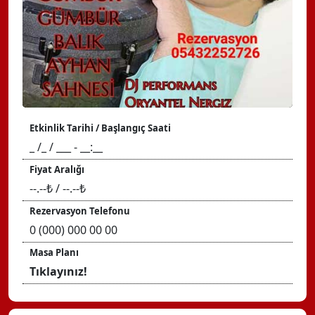
Etkinlik Tarihi / Başlangıç Saati
_ /_ / ___ - __:__
Fiyat Aralığı
--.--₺ / --.--₺
Rezervasyon Telefonu
0 (000) 000 00 00
Masa Planı
Tıklayınız!