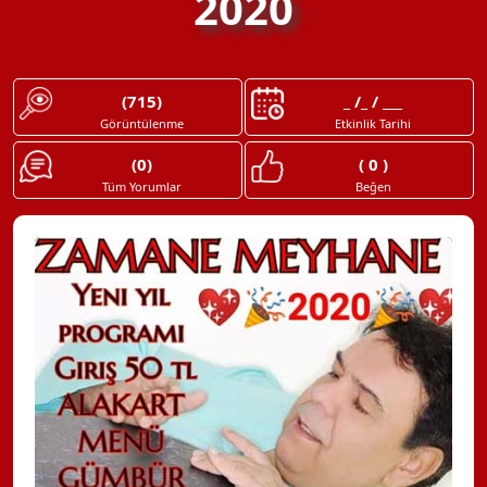
2020
(715)
_ /_ / ___
Görüntülenme
Etkinlik Tarihi
(0)
( 0 )
Tüm Yorumlar
Beğen