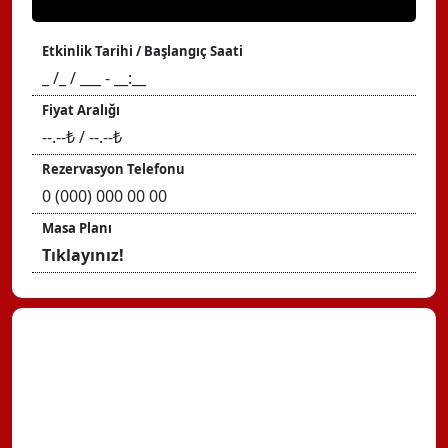
Etkinlik Tarihi / Başlangıç Saati
_ /_ / ___ - __:__
Fiyat Aralığı
--.--₺ / --.--₺
Rezervasyon Telefonu
0 (000) 000 00 00
Masa Planı
Tıklayınız!