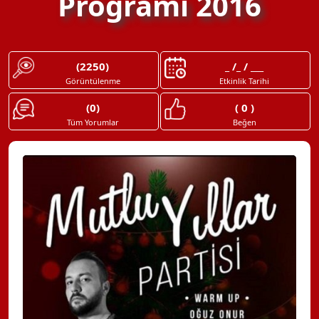
Programı 2016
(2250)
_ /_ / ___
Görüntülenme
Etkinlik Tarihi
(0)
( 0 )
Tüm Yorumlar
Beğen