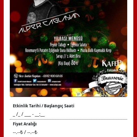
Etkinlik Tarihi / Başlangıç Saati
_ /_ / ___ - __:__
Fiyat Aralığı
--.--₺ / --.--₺