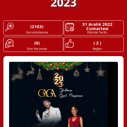
2023
31 Aralık 2022
(2163)
Cumartesi
Görüntülenme
Etkinlik Tarihi
(0)
( 2 )
Tüm Yorumlar
Beğen