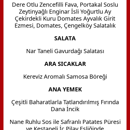
Dere Otlu Zencefilli Fava, Portakal Soslu
Zeytinyağlı Enginar İsli Yoğurtlu Ay
Çekirdekli Kuru Domates Ayvalık Girit
Ezmesi, Domates, Çengelköy Salatalık
SALATA
Nar Taneli Gavurdağı Salatası
ARA SICAKLAR
Kereviz Aromalı Samosa Böreği
ANA YEMEK
Çeşitli Baharatlarla Tatlandırılmış Fırında
Dana İncik
Nane Ruhlu Sos ile Safranlı Patates Püresi
ve Kestaneli İç Pilav Eşliğinde