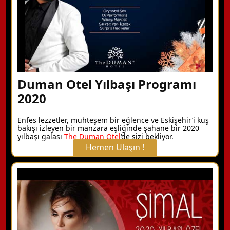
Duman Otel Yılbaşı Programı
2020
Enfes lezzetler, muhteşem bir eğlence ve Eskişehir’i kuş
bakışı izleyen bir manzara eşliğinde şahane bir 2020
yılbaşı galası
The Duman Otel
‘de sizi bekliyor.
Hemen Ulaşın !
X Kapat
WhatsApp ile Bilgi Alın
Hemen Arayın