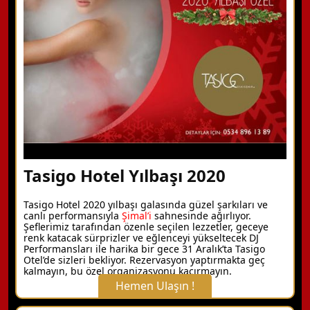
Detaylı Bilgi Alın
Tasigo Hotel Yılbaşı 2020
Tasigo Hotel 2020 yılbaşı galasında güzel şarkıları ve
canlı performansıyla
Şimal’i
sahnesinde ağırlıyor.
Şeflerimiz tarafından özenle seçilen lezzetler, geceye
renk katacak sürprizler ve eğlenceyi yükseltecek DJ
Performansları ile harika bir gece 31 Aralık’ta Tasigo
Otel’de sizleri bekliyor. Rezervasyon yaptırmakta geç
kalmayın, bu özel organizasyonu kaçırmayın.
Hemen Ulaşın !
X Kapat