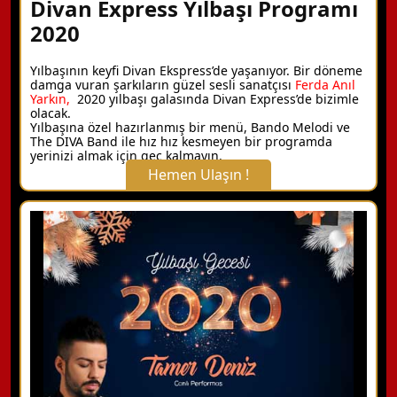
Divan Express Yılbaşı Programı
2020
Yılbaşının keyfi Divan Ekspress’de yaşanıyor. Bir döneme
damga vuran şarkıların güzel sesli sanatçısı
Ferda Anıl
Yarkın,
2020 yılbaşı galasında Divan Express’de bizimle
olacak.
Yılbaşına özel hazırlanmış bir menü, Bando Melodi ve
The DIVA Band ile hız hız kesmeyen bir programda
yerinizi almak için geç kalmayın.
Hemen Ulaşın !
X Kapat
WhatsApp ile Bilgi Alın
Hemen Arayın
Detaylı Bilgi Alın