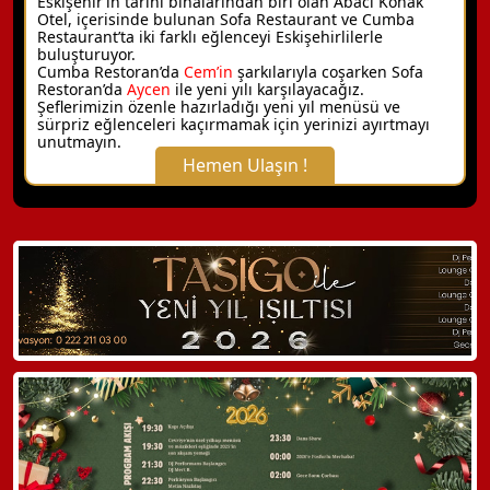
Eskişehir’in tarihi binalarından biri olan Abacı Konak
Otel, içerisinde bulunan Sofa Restaurant ve Cumba
Restaurant’ta iki farklı eğlenceyi Eskişehirlilerle
buluşturuyor.
Cumba Restoran’da
Cem’in
şarkılarıyla coşarken Sofa
Restoran’da
Aycen
ile yeni yılı karşılayacağız.
Şeflerimizin özenle hazırladığı yeni yıl menüsü ve
sürpriz eğlenceleri kaçırmamak için yerinizi ayırtmayı
unutmayın.
Hemen Ulaşın !
X Kapat
WhatsApp ile Bilgi Alın
Hemen Arayın
Detaylı Bilgi Alın