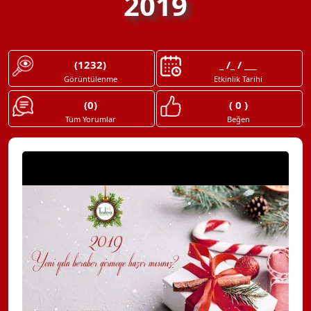
2019
(1232)
_ /_ / ___
Görüntülenme
Etkinlik Tarihi
(0)
( 0 )
Tüm Yorumlar
Beğen