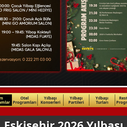
üm
Otel
Yılbaşı
Yılbaşı
Yılbaşı
Res
amlar
Programları
Konserleri
Partileri
Turları
Progr
Eskişehir 2026 Yılbaşı