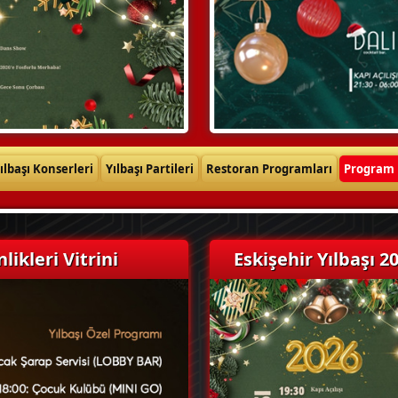
ılbaşı Konserleri
Yılbaşı Partileri
Restoran Programları
Program 
likleri Vitrini
Eskişehir Yılbaşı 2