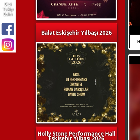
Bizi
Takip
Edin
Balat Eskişehir Yılbaşı 2026
H
WhatsApp
HEMEN ARA
Holly Stone Performance Hall
Eskişehir Yılbaşı 2026