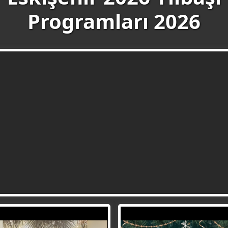
Programları 2026
Dodo Park Eskişehir’de 2026’ya
WhatsApp
müzik, ritim ve eğlence dolu bir