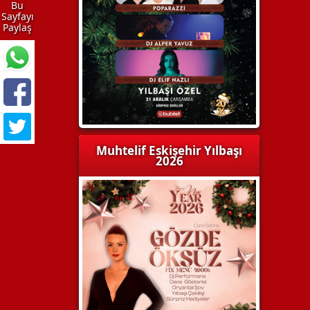
Bu
Sayfayı
Paylaş
Muhtelif Eskişehir Yılbaşı
2026