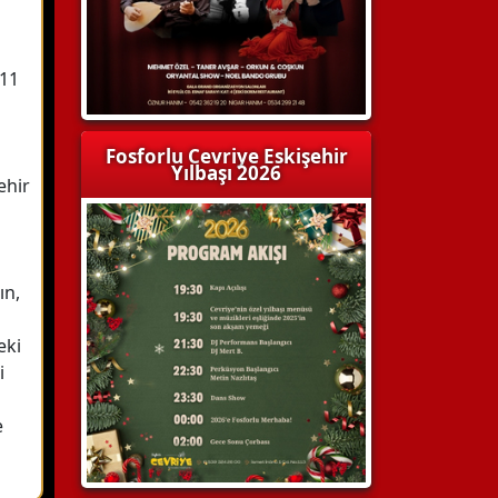
011
Fosforlu Cevriye Eskişehir
Yılbaşı 2026
ehir
ın,
eki
i
e