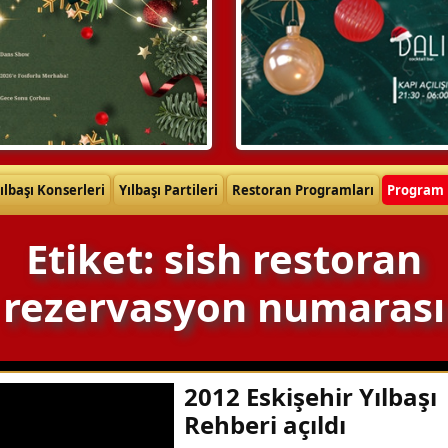
ılbaşı Konserleri
Yılbaşı Partileri
Restoran Programları
Program 
Etiket: sish restoran
rezervasyon numarası
2012 Eskişehir Yılbaşı
Rehberi açıldı