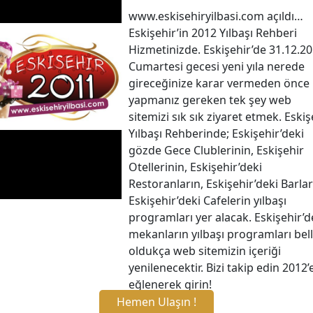
www.eskisehiryilbasi.com açıldı…
Eskişehir’in 2012 Yılbaşı Rehberi
Hizmetinizde. Eskişehir’de 31.12.2
Cumartesi gecesi yeni yıla nerede
gireceğinize karar vermeden önce
yapmanız gereken tek şey web
sitemizi sık sık ziyaret etmek. Eskiş
Yılbaşı Rehberinde; Eskişehir’deki
gözde Gece Clublerinin, Eskişehir
Otellerinin, Eskişehir’deki
Restoranların, Eskişehir’deki Barlar
Eskişehir’deki Cafelerin yılbaşı
programları yer alacak. Eskişehir’d
mekanların yılbaşı programları bell
oldukça web sitemizin içeriği
yenilenecektir. Bizi takip edin 2012’
eğlenerek girin!
Hemen Ulaşın !