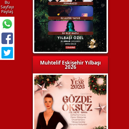
Bu
Sayfayı
Paylaş
Muhtelif Eskişehir Yılbaşı
2026