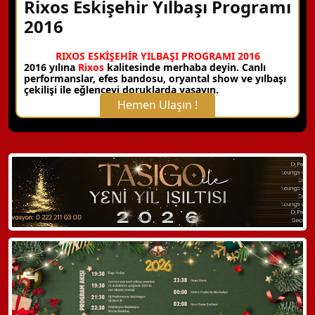
Rixos Eskişehir Yılbaşı Programı
2016
RIXOS ESKİŞEHİR YILBAŞI PROGRAMI 2016
2016 yılına
Rixos
kalitesinde merhaba deyin. Canlı
performanslar, efes bandosu, oryantal show ve yılbaşı
çekilişi ile eğlenceyi doruklarda yaşayın.
Hemen Ulaşın !
X Kapat
WhatsApp ile Bilgi Alın
Hemen Arayın
Detaylı Bilgi Alın