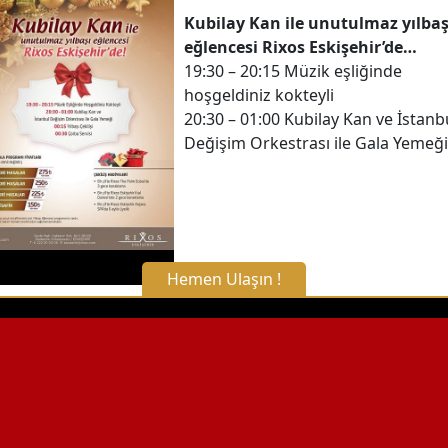
Kubilay Kan ile unutulmaz yılbaş
eğlencesi Rixos Eskişehir’de…
19:30 – 20:15 Müzik eşliğinde
hoşgeldiniz kokteyli
20:30 – 01:00 Kubilay Kan ve İstanb
Değişim Orkestrası ile Gala Yemeği
Hemen Ulaşın !
X Kapat
WhatsApp ile Bilgi Alın
Hemen Arayın