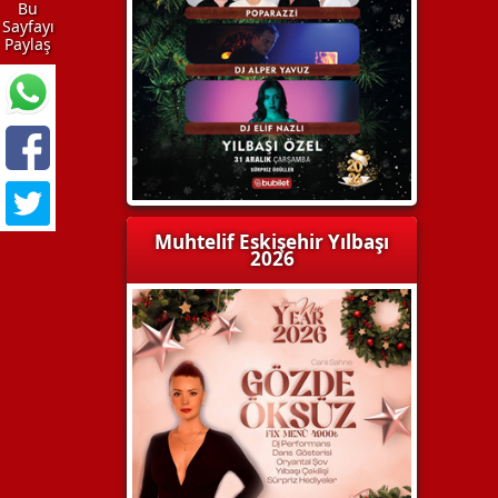
Bu
Sayfayı
Paylaş
Muhtelif Eskişehir Yılbaşı
2026