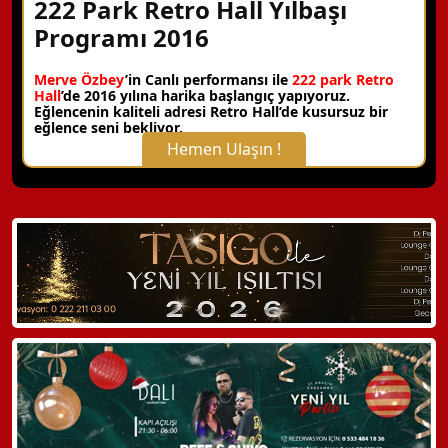
222 Park Retro Hall Yılbaşı
Programı 2016
Merve Özbey
’in Canlı performansı ile
222 park
Retro
Hall
’de 2016 yılına harika başlangıç yapıyoruz.
Eğlencenin kaliteli adresi Retro Hall’de kusursuz bir
eğlence seni bekliyor.
Hemen Ulaşın !
X Kapat
WhatsApp ile Bilgi Alın
Hemen Arayın
Detaylı Bilgi Alın