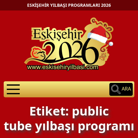
ESKIŞEHIR YILBAŞI PROGRAMLARI 2026
ARA
Etiket: public
tube yılbaşı programı