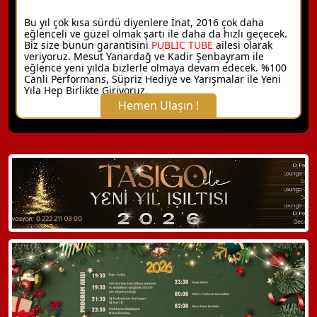
Bu yıl çok kısa sürdü diyenlere İnat, 2016 çok daha
eğlenceli ve güzel olmak şartı ile daha da hızlı geçecek.
Biz size bunun garantisini
PUBLİC TUBE
ailesi olarak
veriyoruz. Mesut Yanardağ ve Kadir Şenbayram ile
eğlence yeni yılda bizlerle olmaya devam edecek. %100
Canli Performans, Süpriz Hediye ve Yarışmalar ile Yeni
Yıla Hep Birlikte Giriyoruz.
Hemen Ulaşın !
X Kapat
WhatsApp ile Bilgi Alın
Hemen Arayın
Detaylı Bilgi Alın