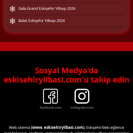
Gala Grand Eskişehir Yılbaşı 2026
Balat Eskişehir Yılbaşı 2024
Sosyal Medya'da
eskisehiryilbasi.com'u takip edin
facebook.com
instagram.com
Web sitemiz
(www. eskisehiryilbasi.com)
, Eskişehir’deki eğlence
mekânlarının, otellerin, restoranların vb. işletmelerin yılbaşı programları