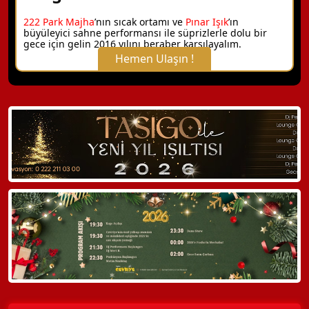
222 Park Majha
’nın sıcak ortamı ve
Pınar Işık
’ın
büyüleyici sahne performansı ile süprizlerle dolu bir
gece için gelin 2016 yılını beraber karşılayalım.
Hemen Ulaşın !
X Kapat
WhatsApp ile Bilgi Alın
Hemen Arayın
Detaylı Bilgi Alın