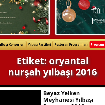
ılbaşı Konserleri
Yılbaşı Partileri
Restoran Programları
Program 
Etiket: oryantal
nurşah yılbaşı 2016
Beyaz Yelken
Meyhanesi Yılbaşı