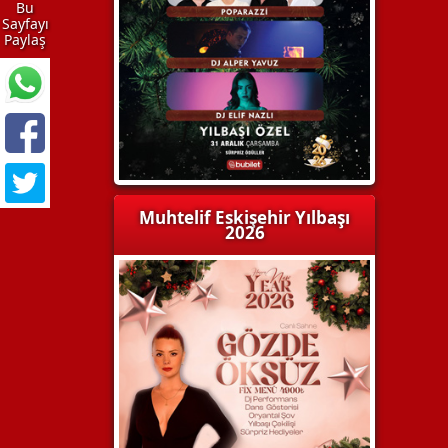
Bu
Sayfayı
Paylaş
Muhtelif Eskişehir Yılbaşı
2026