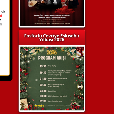
 bir
ıl
e
ri
Fosforlu Cevriye Eskişehir
Yılbaşı 2026