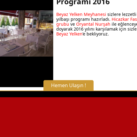
Programı 2016
Beyaz Yelken Meyhanesi
sizlere lezzetli
yılbaşı programı hazırladı.
Hicazkar Fas
grubu
ve
Oryantal Nurşah
ile eğlencey
doyarak 2016 yılını karşılamak için sizle
Beyaz Yelken
’e bekliyoruz.
Hemen Ulaşın !
X Kapat
WhatsApp ile Bilgi Alın
Hemen Arayın