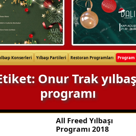
ılbaşı Konserleri
Yılbaşı Partileri
Restoran Programları
Program 
Etiket: Onur Trak yılbaş
programı
All Freed Yılbaşı
Programı 2018