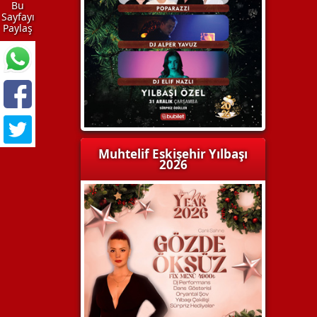
Bu
Sayfayı
Paylaş
Muhtelif Eskişehir Yılbaşı
2026