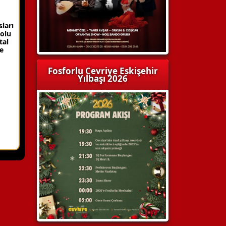
ları
dolu
tal
e
Fosforlu Cevriye Eskişehir
Yılbaşı 2026