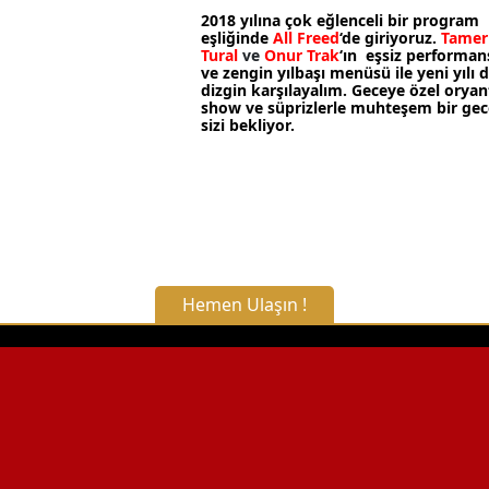
2018 yılına çok eğlenceli bir program
eşliğinde
All Freed
‘de giriyoruz.
Tamer
Tural
ve
Onur Trak
‘ın eşsiz performans
ve zengin yılbaşı menüsü ile yeni yılı 
dizgin karşılayalım. Geceye özel oryan
show ve süprizlerle muhteşem bir gec
sizi bekliyor.
Hemen Ulaşın !
X Kapat
WhatsApp ile Bilgi Alın
Hemen Arayın