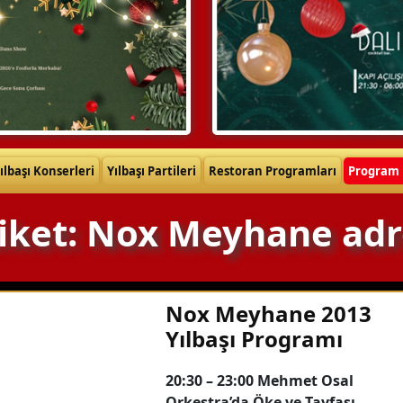
ılbaşı Konserleri
Yılbaşı Partileri
Restoran Programları
Program 
tiket: Nox Meyhane adr
Nox Meyhane 2013
Yılbaşı Programı
20:30 – 23:00 Mehmet Osal
Orkestra’da Öke ve Tayfası