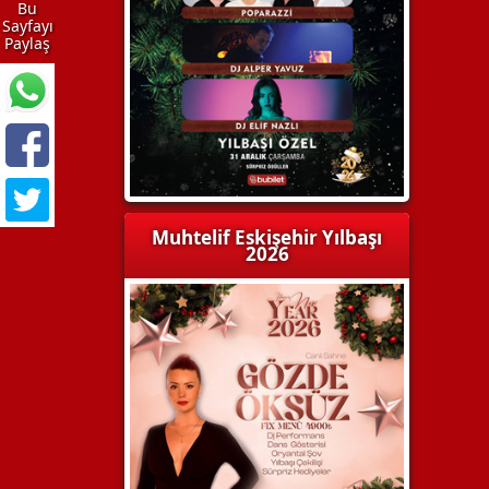
Bu
Sayfayı
Paylaş
Muhtelif Eskişehir Yılbaşı
2026