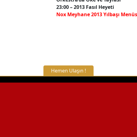
23:00 – 2013 Fasıl Heyeti
Nox Meyhane 2013 Yılbaşı Menüs
Hemen Ulaşın !
X Kapat
WhatsApp ile Bilgi Alın
Hemen Arayın