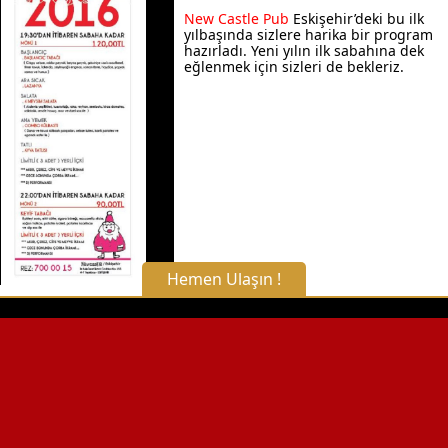
New Castle Pub
Eskişehir’deki bu ilk
yılbaşında sizlere harika bir program
hazırladı. Yeni yılın ilk sabahına dek
eğlenmek için sizleri de bekleriz.
Hemen Ulaşın !
X Kapat
WhatsApp ile Bilgi Alın
Hemen Arayın