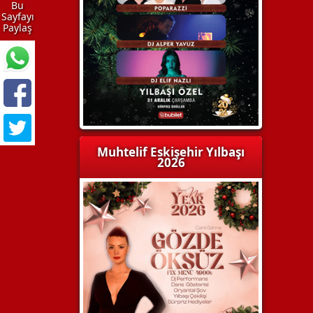
Bu
Sayfayı
Paylaş
Muhtelif Eskişehir Yılbaşı
2026