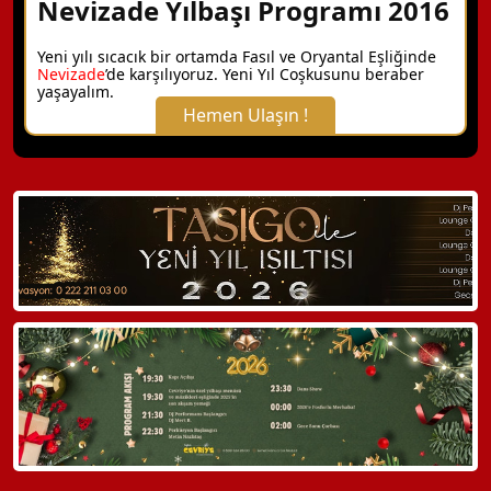
Nevizade Yılbaşı Programı 2016
Yeni yılı sıcacık bir ortamda Fasıl ve Oryantal Eşliğinde
Nevizade
’de karşılıyoruz. Yeni Yıl Coşkusunu beraber
yaşayalım.
Hemen Ulaşın !
X Kapat
WhatsApp ile Bilgi Alın
Hemen Arayın
Detaylı Bilgi Alın