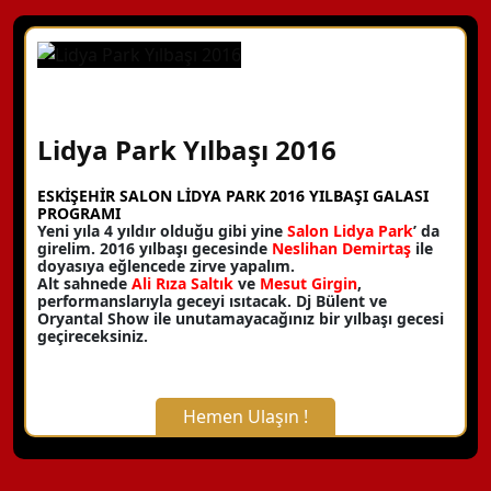
Lidya Park Yılbaşı 2016
ESKİŞEHİR SALON LİDYA PARK 2016 YILBAŞI GALASI
PROGRAMI
Yeni yıla 4 yıldır olduğu gibi yine
Salon Lidya Park
’ da
girelim. 2016 yılbaşı gecesinde
Neslihan Demirtaş
ile
doyasıya eğlencede zirve yapalım.
Alt sahnede
Ali Rıza Saltık
ve
Mesut Girgin
,
performanslarıyla geceyi ısıtacak. Dj Bülent ve
Oryantal Show ile unutamayacağınız bir yılbaşı gecesi
geçireceksiniz.
Hemen Ulaşın !
X Kapat