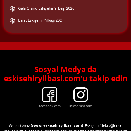
Gala Grand Eskişehir Yılbaşı 2026
Balat Eskişehir Yılbaşı 2024
Sosyal Medya'da
eskisehiryilbasi.com'u takip edin
facebook.com
instagram.com
Web sitemiz
(www. eskisehiryilbasi.com)
, Eskişehir’deki eğlence
mekânlarının, otellerin, restoranların vb. işletmelerin yılbaşı programları