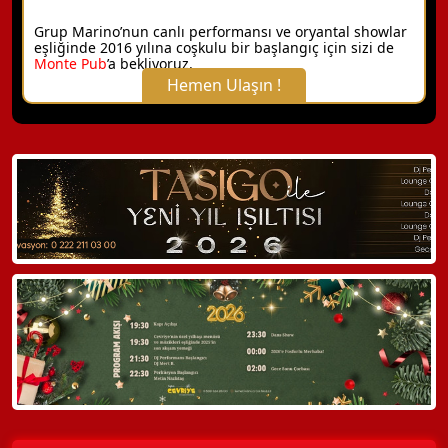
Grup Marino’nun canlı performansı ve oryantal showlar
eşliğinde 2016 yılına coşkulu bir başlangıç için sizi de
Monte Pub
’a bekliyoruz.
Hemen Ulaşın !
X Kapat
WhatsApp ile Bilgi Alın
Hemen Arayın
Detaylı Bilgi Alın