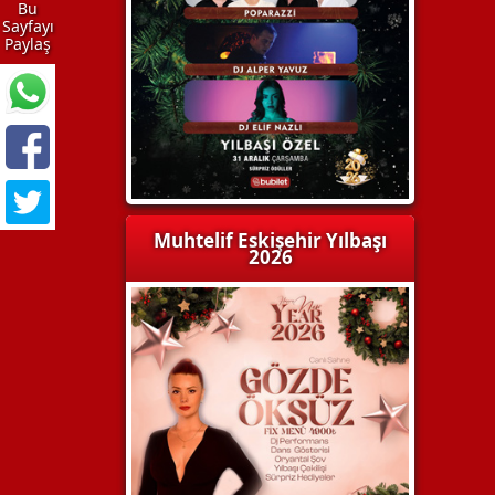
Bu
Sayfayı
Paylaş
Muhtelif Eskişehir Yılbaşı
2026