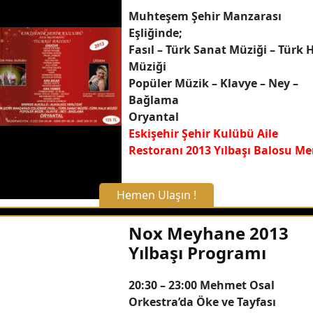
Muhteşem Şehir Manzarası
Eşliğinde;
Fasıl – Türk Sanat Müziği – Türk 
Müziği
Popüler Müzik – Klavye – Ney –
Bağlama
Oryantal
Eskişehir Şehir Kulübü Aile
Restoranı 2013 Yılbaşı Balosu M
Hemen Ulaşın !
X Kapat
Nox Meyhane 2013
Yılbaşı Programı
WhatsApp ile Bilgi Alın
20:30 – 23:00 Mehmet Osal
Orkestra’da Öke ve Tayfası
Hemen Arayın