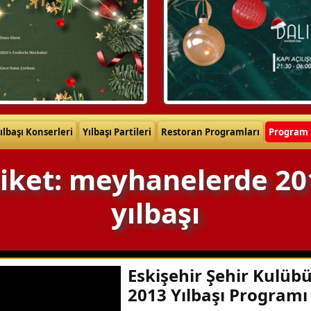
ılbaşı Konserleri
Yılbaşı Partileri
Restoran Programları
Program 
tiket: meyhanelerde 20
yılbaşı
Eskişehir Şehir Kulüb
2013 Yılbaşı Programı