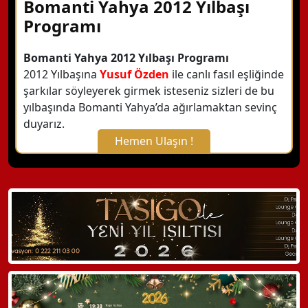
Bomanti Yahya 2012 Yılbaşı
Programı
Bomanti Yahya 2012 Yılbaşı Programı
2012 Yılbaşına
Yusuf Özden
ile canlı fasıl eşliğinde
şarkılar söyleyerek girmek isteseniz sizleri de bu
yılbaşında Bomanti Yahya’da ağırlamaktan sevinç
duyarız.
Hemen Ulaşın !
X Kapat
WhatsApp ile Bilgi Alın
Hemen Arayın
Detaylı Bilgi Alın