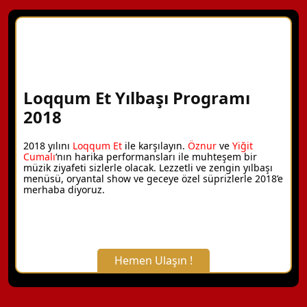
Loqqum Et Yılbaşı Programı
2018
2018 yılını
Loqqum Et
ile karşılayın.
Öznur
ve
Yiğit
Cumalı
‘nın harika performansları ile muhteşem bir
müzik ziyafeti sizlerle olacak. Lezzetli ve zengin yılbaşı
menüsü, oryantal show ve geceye özel süprizlerle 2018’e
merhaba diyoruz.
Hemen Ulaşın !
X Kapat