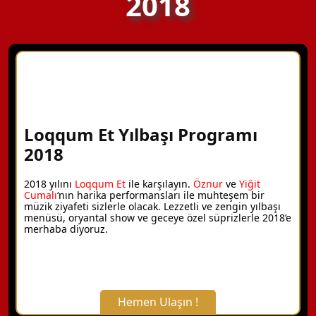
2018
Loqqum Et Yılbaşı Programı
2018
2018 yılını
Loqqum Et
ile karşılayın.
Öznur
ve
Yiğit
Cumalı
‘nın harika performansları ile muhteşem bir
müzik ziyafeti sizlerle olacak. Lezzetli ve zengin yılbaşı
menüsü, oryantal show ve geceye özel süprizlerle 2018’e
merhaba diyoruz.
Hemen Ulaşın !