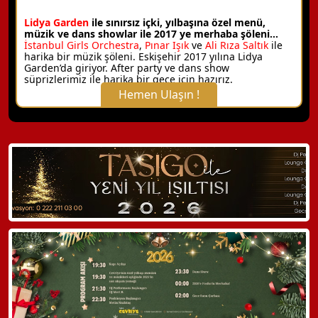
Lidya Garden
ile sınırsız içki, yılbaşına özel menü,
müzik ve dans showlar ile 2017 ye merhaba şöleni…
İstanbul Girls Orchestra
,
Pınar Işık
ve
Ali Rıza Saltık
ile
harika bir müzik şöleni. Eskişehir 2017 yılına Lidya
Garden’da giriyor. After party ve dans show
süprizlerimiz ile harika bir gece için hazırız.
Hemen Ulaşın !
X Kapat
WhatsApp ile Bilgi Alın
Hemen Arayın
Detaylı Bilgi Alın