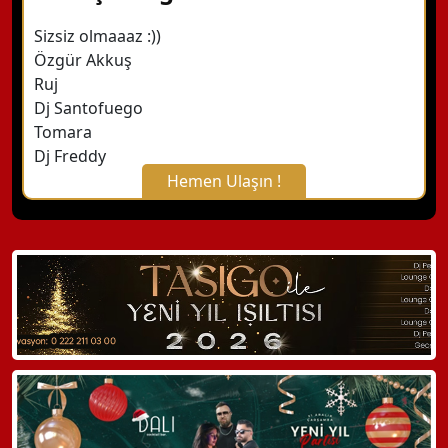
Sizsiz olmaaaz :))
Özgür Akkuş
Ruj
Dj Santofuego
Tomara
Dj Freddy
Hemen Ulaşın !
X Kapat
WhatsApp ile Bilgi Alın
Hemen Arayın
Detaylı Bilgi Alın