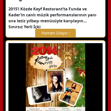
2015’i Közde Keyf Restorant’ta Funda ve
Kader’in canlı müzik performanslarının yanı
sıra leziz yılbaşı menüsüyle karşılayın…
Sınırsız Yerli İçki
Hemen Ulaşın !
X Kapat
WhatsApp ile Bilgi Alın
Hemen Arayın
Detaylı Bilgi Alın