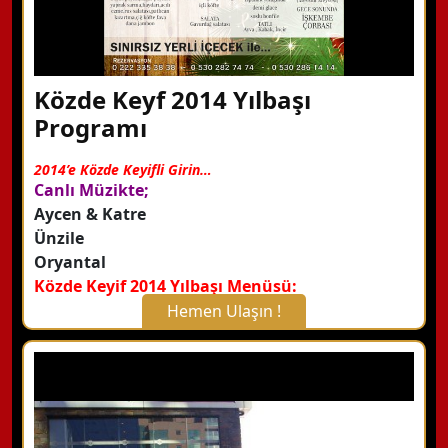
Közde Keyf 2014 Yılbaşı
Programı
2014’e Közde Keyifli Girin…
Canlı Müzikte;
Aycen & Katre
Ünzile
Oryantal
Közde Keyif 2014 Yılbaşı Menüsü:
Hemen Ulaşın !
X Kapat
WhatsApp ile Bilgi Alın