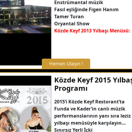
Enstrümantal müzik
Fasıl eşliğinde Figen Hanım
Detaylı Bilgi Alın
Tamer Turan
Oryantal Show
Közde Keyf 2013 Yılbaşı Menüsü:
Hemen Ulaşın !
X Kapat
Közde Keyf 2015 Yılba
Programı
WhatsApp ile Bilgi Alın
2015’i Közde Keyf Restorant’ta
Funda ve Kader’in canlı müzik
Hemen Arayın
performanslarının yanı sıra leziz
yılbaşı menüsüyle karşılayın…
Detaylı Bilgi Alın
Sınırsız Yerli İçki