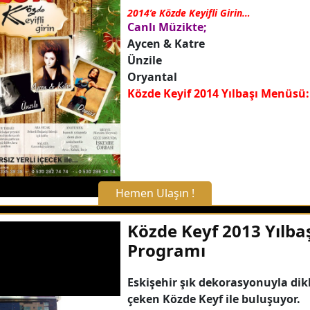
2014’e Közde Keyifli Girin…
Canlı Müzikte;
Aycen & Katre
Ünzile
Oryantal
Közde Keyif 2014 Yılbaşı Menüsü:
Hemen Ulaşın !
X Kapat
Közde Keyf 2013 Yılba
Programı
WhatsApp ile Bilgi Alın
Eskişehir şık dekorasyonuyla dik
çeken Közde Keyf ile buluşuyor.
Hemen Arayın