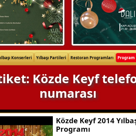
ılbaşı Konserleri
Yılbaşı Partileri
Restoran Programları
Program 
tiket: Közde Keyf telef
numarası
Közde Keyf 2014 Yılba
Programı