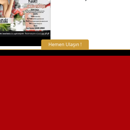
Hemen Ulaşın !
X Kapat
WhatsApp ile Bilgi Alın
Hemen Arayın
Detaylı Bilgi Alın