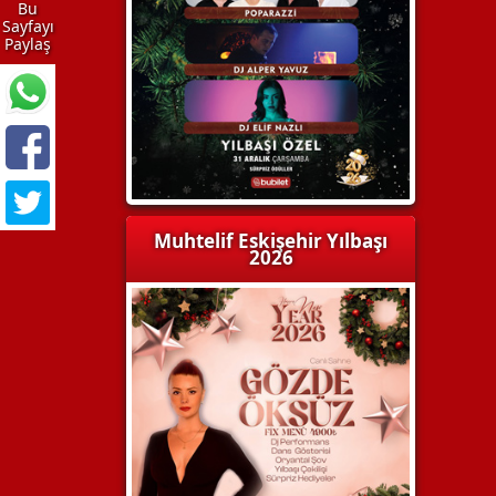
Bu
Sayfayı
Paylaş
Muhtelif Eskişehir Yılbaşı
2026