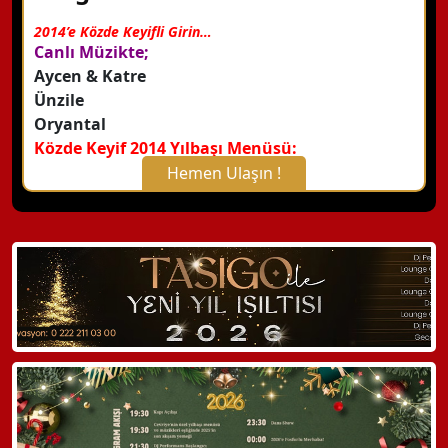
2014’e Közde Keyifli Girin…
Canlı Müzikte;
Aycen & Katre
Ünzile
Oryantal
Közde Keyif 2014 Yılbaşı Menüsü:
Hemen Ulaşın !
X Kapat
WhatsApp ile Bilgi Alın
Hemen Arayın
Detaylı Bilgi Alın