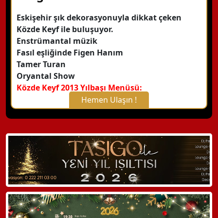
Eskişehir şık dekorasyonuyla dikkat çeken
Közde Keyf ile buluşuyor.
Enstrümantal müzik
Fasıl eşliğinde Figen Hanım
Tamer Turan
Oryantal Show
Közde Keyf 2013 Yılbaşı Menüsü:
Hemen Ulaşın !
X Kapat
WhatsApp ile Bilgi Alın
Hemen Arayın
Detaylı Bilgi Alın