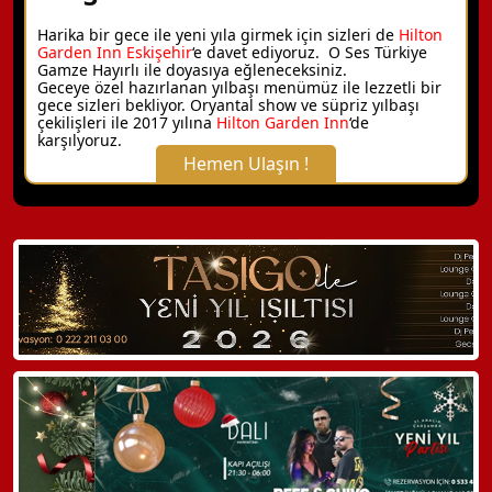
Harika bir gece ile yeni yıla girmek için sizleri de
Hilton
Garden Inn Eskişehir
‘e davet ediyoruz.
O Ses Türkiye
Gamze Hayırlı ile doyasıya eğleneceksiniz.
Geceye özel hazırlanan yılbaşı menümüz ile lezzetli bir
gece sizleri bekliyor. Oryantal show ve süpriz yılbaşı
çekilişleri ile 2017 yılına
Hilton Garden Inn
‘de
karşılyoruz.
Hemen Ulaşın !
X Kapat
WhatsApp ile Bilgi Alın
Hemen Arayın
Detaylı Bilgi Alın