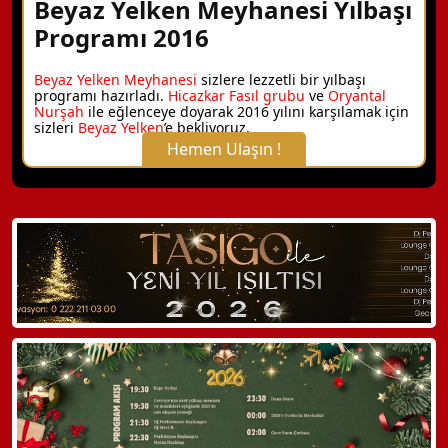
Beyaz Yelken Meyhanesi Yılbaşı
Programı 2016
Beyaz Yelken Meyhanesi
sizlere lezzetli bir yılbaşı
programı hazırladı.
Hicazkar Fasıl grubu
ve
Oryantal
Nurşah
ile eğlenceye doyarak 2016 yılını karşılamak için
sizleri
Beyaz Yelken
’e bekliyoruz.
Hemen Ulaşın !
X Kapat
WhatsApp ile Bilgi Alın
Hemen Arayın
Detaylı Bilgi Alın