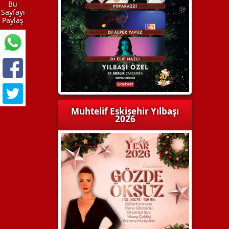
Bu
Sayfayı
Paylaş
Muhtelif Eskişehir Yılbaşı
2026