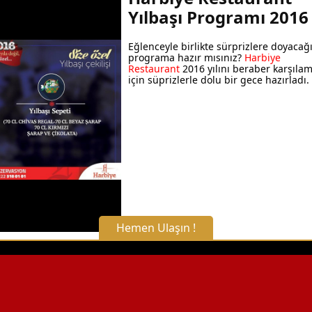
Yılbaşı Programı 2016
Eğlenceyle birlikte sürprizlere doyacağ
programa hazır mısınız?
Harbiye
Restaurant
2016 yılını beraber karşıla
için süprizlerle dolu bir gece hazırladı.
Hemen Ulaşın !
X Kapat
WhatsApp ile Bilgi Alın