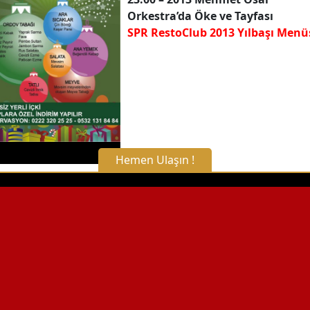
Orkestra’da Öke ve Tayfası
SPR RestoClub 2013 Yılbaşı Menü
Hemen Ulaşın !
X Kapat
WhatsApp ile Bilgi Alın
Hemen Arayın