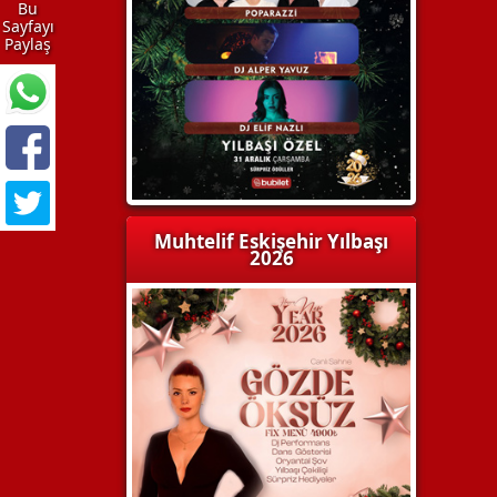
Bu
Sayfayı
Paylaş
Muhtelif Eskişehir Yılbaşı
2026