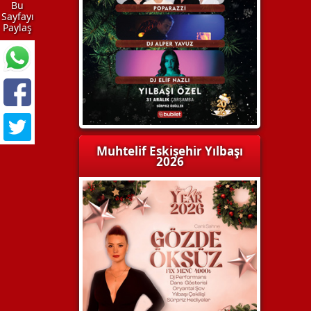
Bu
Sayfayı
Paylaş
Muhtelif Eskişehir Yılbaşı
2026