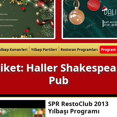
ılbaşı Konserleri
Yılbaşı Partileri
Restoran Programları
Program 
tiket: Haller Shakespea
Pub
SPR RestoClub 2013
Yılbaşı Programı