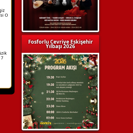
giz
si O
Fosforlu Cevriye Eskişehir
Yılbaşı 2026
üzik
17