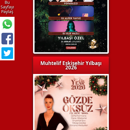
Bu
Sayfayı
Paylaş
Muhtelif Eskişehir Yılbaşı
2026