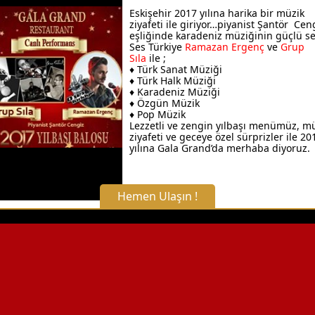
Eskişehir 2017 yılına harika bir müzik
ziyafeti ile giriyor…piyanist Şantör Cen
eşliğinde k
aradeniz müziğinin güçlü se
Ses Türkiye
Ramazan Ergenç
ve
Grup
Sıla
ile ;
♦ Türk Sanat Müziği
♦ Türk Halk Müziği
♦ Karadeniz Müziği
♦ Özgün Müzik
♦ Pop Müzik
Lezzetli ve zengin yılbaşı menümüz, m
ziyafeti ve geceye özel sürprizler ile 20
yılına Gala Grand’da merhaba diyoruz.
Hemen Ulaşın !
X Kapat
WhatsApp ile Bilgi Alın
Hemen Arayın