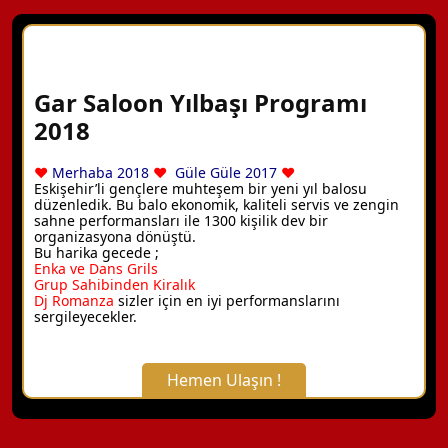
Gar Saloon Yılbaşı Programı
2018
♥
Merhaba 2018
♥
Güle Güle 2017
♥
Eskişehir’li gençlere muhteşem bir yeni yıl balosu
düzenledik. Bu balo ekonomik, kaliteli servis ve zengin
sahne performansları ile 1300 kişilik dev bir
organizasyona dönüştü.
Bu harika gecede ;
Enka ve Dans Grils
Grup Sahibinden Kiralık
Dj Romanza
sizler için en iyi performanslarını
sergileyecekler.
Hemen Ulaşın !
X Kapat