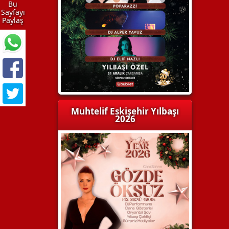
Bu
Sayfayı
Paylaş
Muhtelif Eskişehir Yılbaşı
2026