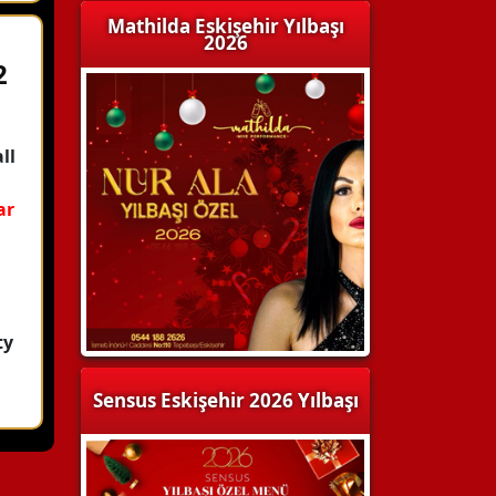
Mathilda Eskişehir Yılbaşı
2026
2
ll
ar
ty
Sensus Eskişehir 2026 Yılbaşı