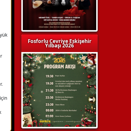
üyük
Fosforlu Cevriye Eskişehir
Yılbaşı 2026
ar
r.
için
k