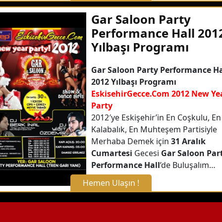
X Kapat
Gar Saloon Party
Performance Hall 201
WhatsApp ile Bilgi Alın
Yılbaşı Programı
Hemen Arayın
Gar Saloon Party Performance Ha
2012 Yılbaşı Programı
EskisehirGecce.Com 2012 New Ye
Detaylı Bilgi Alın
Party
2012′ye Eskişehir’in En Coşkulu, En
Kalabalık, En Muhteşem Partisiyle
Merhaba Demek için
31 Aralık
Cumartesi
Gecesi
Gar Saloon Par
Performance Hall
’de Buluşalım…
Hemen Ulaşın !
X Kapat