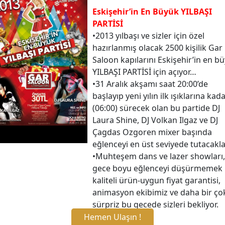
Eskişehir’in En Büyük YILBAŞI
PARTİSİ
•2013 yılbaşı ve sizler için özel
hazırlanmış olacak 2500 kişilik Gar
Saloon kapılarını Eskişehir’in en b
YILBAŞI PARTİSİ için açıyor…
•31 Aralık akşamı saat 20:00’de
başlayıp yeni yılın ilk ışıklarına kad
(06:00) sürecek olan bu partide DJ
Laura Shine, DJ Volkan Ilgaz ve DJ
Çagdas Ozgoren mixer başında
eğlenceyi en üst seviyede tutacakla
•Muhteşem dans ve lazer showları,
gece boyu eğlenceyi düşürmemek 
kaliteli ürün-uygun fiyat garantisi,
animasyon ekibimiz ve daha bir ço
sürpriz bu gecede sizleri bekliyor.
Hemen Ulaşın !