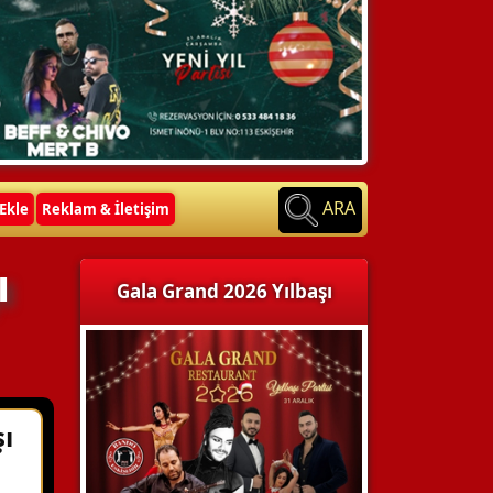
ARA
Ekle
Reklam & İletişim
ı
Gala Grand 2026 Yılbaşı
ı