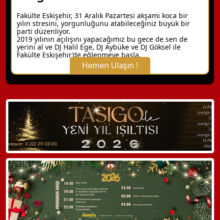
Fakülte Eskişehir, 31 Aralık Pazartesi akşamı koca bir
yılın stresini, yorgunluğunu atabileceğiniz büyük bir
parti düzenliyor.
2019 yılının açılışını yapacağımız bu gece de sen de
yerini al ve DJ Halil Ege, DJ Aybüke ve DJ Göksel ile
Fakülte Eskişehir’de eğlenmeye başla.
Hemen Ulaşın !
X Kapat
WhatsApp ile Bilgi Alın
Hemen Arayın
Detaylı Bilgi Alın