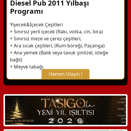
Diesel Pub 2011 Yılbaşı
Programı
Yiyecek&İçecek Çeşitleri
+ Sınırsız yerli içecek (Rakı, votka, cin, bira)
+ Sınırsız meze ve çerez çeşitleri,
+ Ara sıcak çeşitleri, (Rum böreği, Paçanga)
+ Ana yemek (Balık veya tavuk şinitzel, isteğe
bağlı)
+ Meyve tabağı.
Hemen Ulaşın !
X Kapat
WhatsApp ile Bilgi Alın
Hemen Arayın